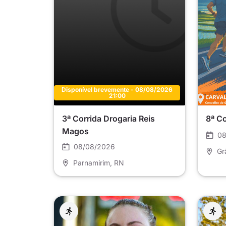
Disponível brevemente - 08/08/2026
21:00
3ª Corrida Drogaria Reis
8ª C
Magos
08
08/08/2026
Gr
Parnamirim
, RN